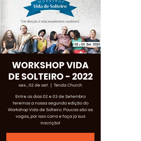
WORKSHOP VIDA
DE SOLTEIRO - 2022
sex., 02 de set.
  |  
Tenda Church
Entre os dias 02 e 03 de Setembro
teremos a nossa segunda edição do
Workshop Vida de Solteiro. Poucas são as
vagas, por isso corra e faça já sua
inscrição!