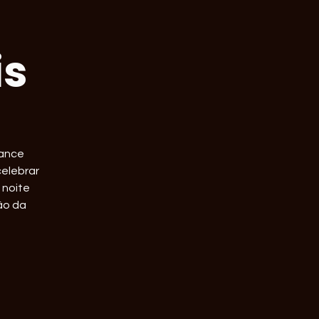
is
hance
celebrar
 noite
ão da