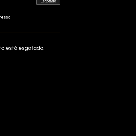
Esgotado
gresso
to está esgotado.