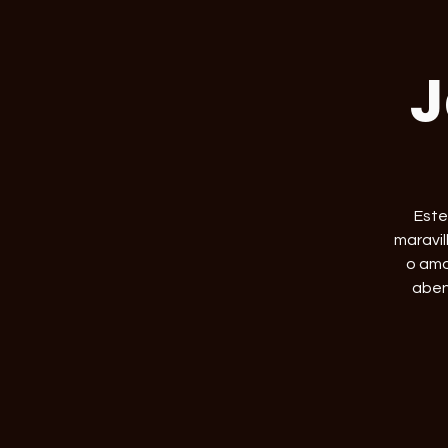
J
Este
maravil
o amo
aben