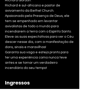
Richard Gordon. 
Richard é sul-africano e pastor de 
avivamento da Bethel Church. 
Apaixonado pela Presença de Deus, ele 
tem se empenhado em levantar 
avivalistas de todo o mundo para 
incendiarem a terra com o Espírito Santo. 
Eleve as suas expectativas para ver o Céu 
descer nesse dia, com a manifestação de 
dons, sinais e maravilhas! 
Garanta sua vaga e esteja pronto para 
ter uma experiência como nunca teve 
antes e se tornar um verdadeiro 
incendiário do seu tempo!
Ingressos
Esgotado
Tipo de ingresso