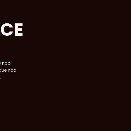
ACE
e não
 que não
.