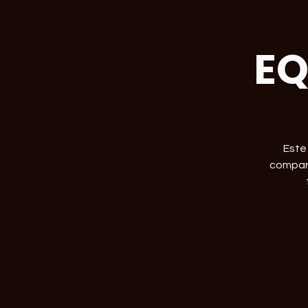
EQ
Este
compart