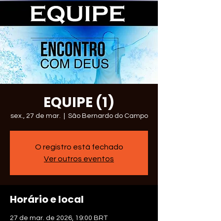
EQUIPE (1)
sex., 27 de mar.
  |  
São Bernardo do Campo
O registro está fechado
Ver outros eventos
Horário e local
27 de mar. de 2026, 19:00 BRT