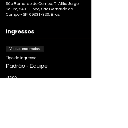
São Bernardo do Campo, R. Atílio Jorge
Salum, 540 - Finco, São Bernardo do
Campo - SP, 09831-380, Brasil
Ingressos
Vendas encerradas
Tipo de ingresso
Padrão - Equipe
Preço
R$ 150,00
+ R$ 3,75 de taxa de serviço de ingresso