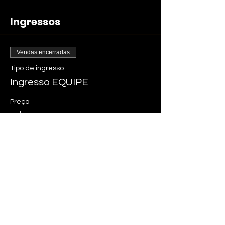
Ingressos
Vendas encerradas
Tipo de ingresso
Ingresso EQUIPE
Preço
R$ 100,00
+ R$ 2,50 de taxa de serviço de ingresso
Compartilhe esse evento