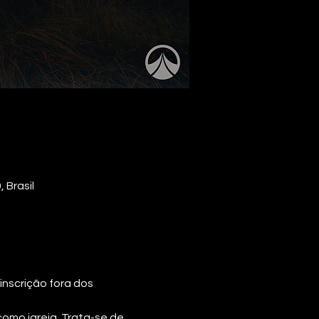
 Brasil
nscrição fora dos 
mo igreja. Trata-se de 