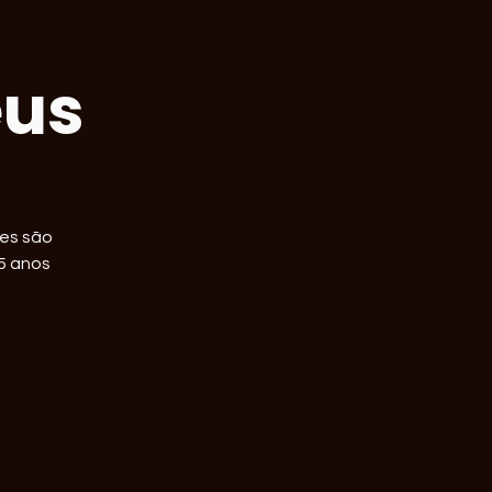
eus
ões são
15 anos