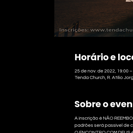
Horário e loc
25 de nov. de 2022, 19:00 –
Tenda Church, R. Atílio Jor
Sobre o even
A inscrição é NÃO REEMBOLS
padrões será passível de 
O ENCONTRO COM DEUS é um 