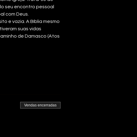
elo seu encontro pessoal 
al com Deus. 
to e vazia. A Bíblia mesmo 
tiveram suas vidas 
 caminho de Damasco (Atos 
Vendas encerradas