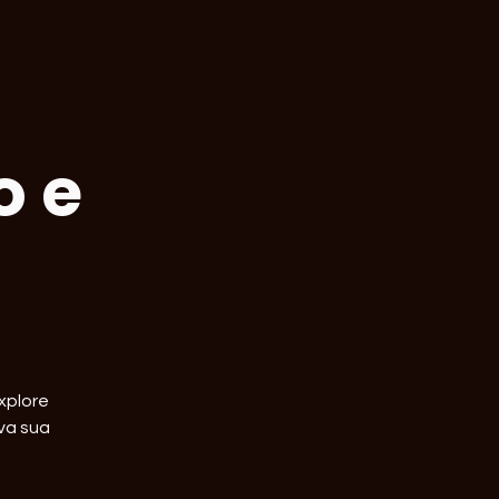
o e
xplore
va sua