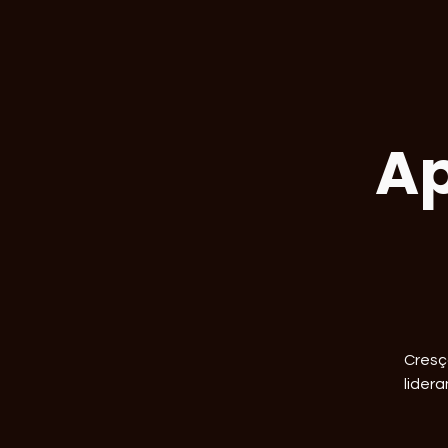
Ap
Cresç
lider