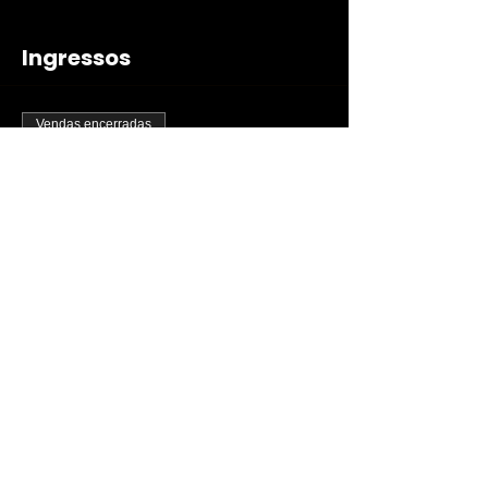
Ingressos
Vendas encerradas
Tipo de ingresso
Culto Tenda às 19:00
Mais informações
Preço
R$ 0,00
Compartilhe esse evento