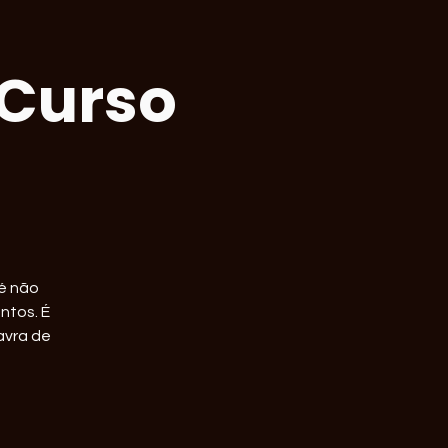
 Curso
fé não
ntos. É
avra de