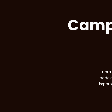
Campu
Para 
pode s
import