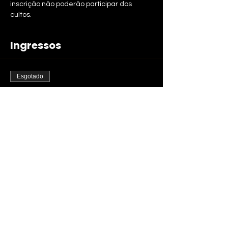
inscrição não poderão participar dos 
cultos.
Ingressos
Esgotado
Tipo de ingresso
Culto 7 Praias às 17:00
Mais informações
Preço
R$ 0,00
Esse evento está esgotado.