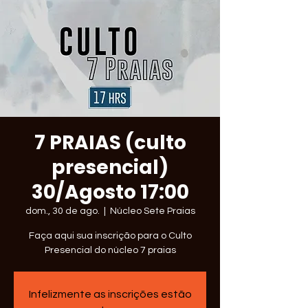
7 PRAIAS (culto
presencial)
30/Agosto 17:00
dom., 30 de ago.
  |  
Núcleo Sete Praias
Faça aqui sua inscrição para o Culto
Presencial do núcleo 7 praias
Infelizmente as inscrições estão